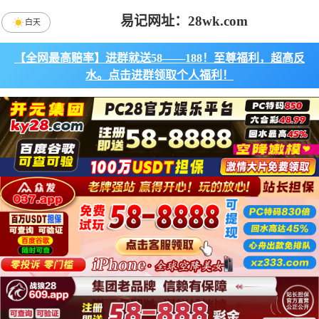
易记网址：28wk.com
白天